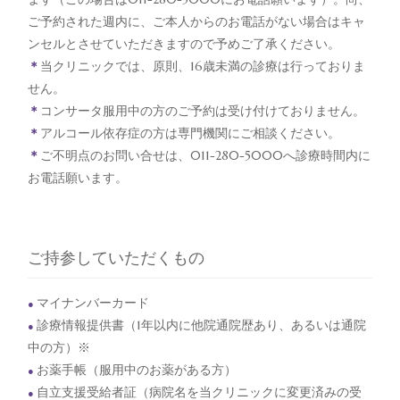
ご予約された週内に、ご本人からのお電話がない場合はキャ
ンセルとさせていただきますので予めご了承ください。
＊
当クリニックでは、原則、16歳未満の診療は行っておりま
せん。
＊
コンサータ服用中の方のご予約は受け付けておりません。
＊
アルコール依存症の方は専門機関にご相談ください。
＊
ご不明点のお問い合せは、011-280-5000へ診療時間内に
お電話願います。
ご持参していただくもの
マイナンバーカード
●
診療情報提供書（1年以内に他院通院歴あり、あるいは通院
●
中の方）※
お薬手帳（服用中のお薬がある方）
●
自立支援受給者証（病院名を当クリニックに変更済みの受
●